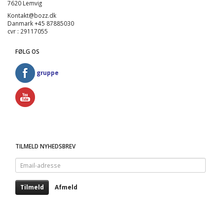
7620 Lemvig
Kontakt@bozz.dk
Danmark +45 87885030
cvr : 29117055
FØLG OS
gruppe
TILMELD NYHEDSBREV
Email-
adresse
Tilmeld
Afmeld