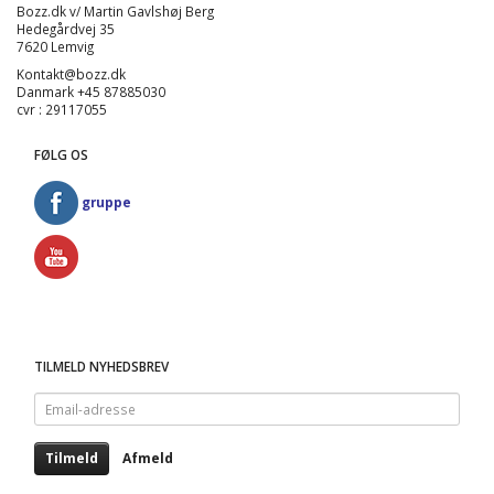
Bozz.dk v/ Martin Gavlshøj Berg
Hedegårdvej 35
7620 Lemvig
Kontakt@bozz.dk
Danmark +45 87885030
cvr : 29117055
FØLG OS
gruppe
TILMELD NYHEDSBREV
Email-
adresse
Tilmeld
Afmeld