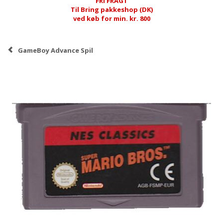
FRI FRAGT
Til Bring pakkeshop (DK)
ved køb for min. kr. 800
GameBoy Advance Spil