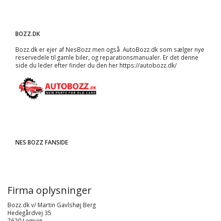
BOZZ.DK
Bozz.dk er ejer af NesBozz men også AutoBozz.dk som sælger nye
reservedele til gamle biler, og
reparationsmanualer
. Er det denne
side du leder efter finder du den her
https://autobozz.dk/
NES BOZZ FANSIDE
Firma oplysninger
Bozz.dk v/ Martin Gavlshøj Berg
Hedegårdvej 35
7620 Lemvig