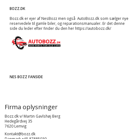
BOZZ.DK
Bozz.dk er ejer af NesBozz men også AutoBozz.dk som sælger nye
reservedele til gamle biler, og
reparationsmanualer
. Er det denne
side du leder efter finder du den her
https://autobozz.dk/
NES BOZZ FANSIDE
Firma oplysninger
Bozz.dk v/ Martin Gavlshøj Berg
Hedegårdvej 35
7620 Lemvig
Kontakt@bozz.dk
Danmark +45 87885030