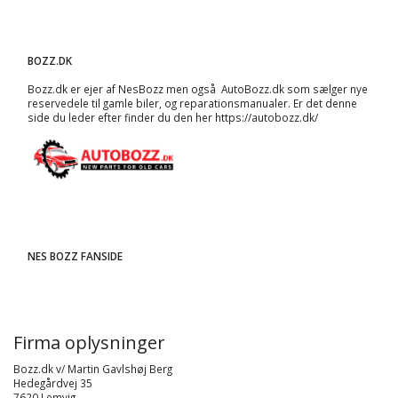
BOZZ.DK
Bozz.dk er ejer af NesBozz men også AutoBozz.dk som sælger nye
reservedele til gamle biler, og
reparationsmanualer
. Er det denne
side du leder efter finder du den her
https://autobozz.dk/
NES BOZZ FANSIDE
Firma oplysninger
Bozz.dk v/ Martin Gavlshøj Berg
Hedegårdvej 35
7620 Lemvig