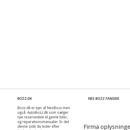
BOZZ.DK
NES BOZZ FANSIDE
Bozz.dk er ejer af NesBozz men
også AutoBozz.dk som sælger
nye reservedele til gamle biler,
og
reparationsmanualer
. Er det
Firma oplysninge
denne side du leder efter