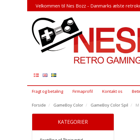
Velkommen til Nes Bozz - Danmarks ælste retroko
Fragt og betaling
Firmaprofil
Kontakt os
Beti
Forside
GameBoy Color
GameBoy Color Spil
M 
KATEGORIER
Bestilling af åbningstid