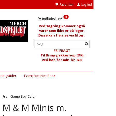
Favoritter
Log ind
0
Indkøbskurv
Ved søgning kommer også
varer som ikke er på lager.
Disse kan fjernes via filter.
FRI FRAGT
Til Bring pakkeshop (DK)
ved køb for min. kr. 800
ningstider
Event hos Nes Bozz
Fra:
Game Boy Color
M & M Minis m.