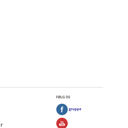
FØLG OS
gruppe
r