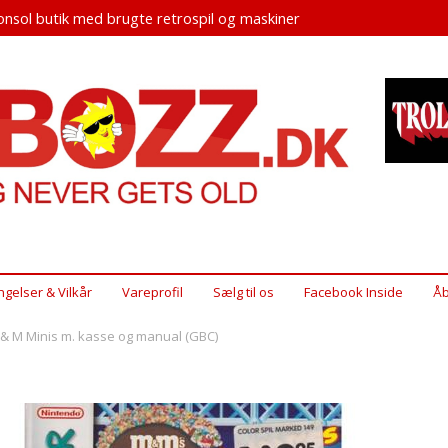
nsol butik med brugte retrospil og maskiner
ngelser & Vilkår
Vareprofil
Sælg til os
Facebook Inside
Åb
& M Minis m. kasse og manual (GBC)