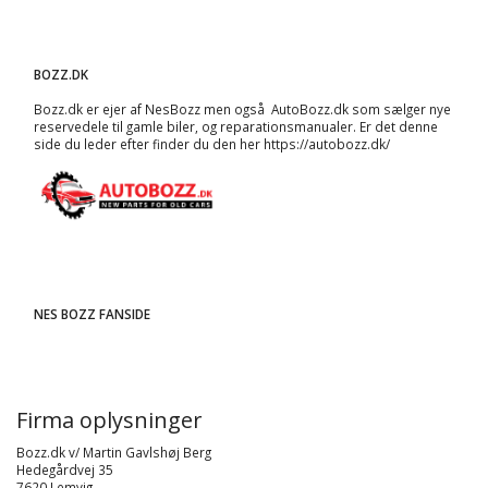
BOZZ.DK
Bozz.dk er ejer af NesBozz men også AutoBozz.dk som sælger nye
reservedele til gamle biler, og
reparationsmanualer
. Er det denne
side du leder efter finder du den her
https://autobozz.dk/
NES BOZZ FANSIDE
Firma oplysninger
Bozz.dk v/ Martin Gavlshøj Berg
Hedegårdvej 35
7620 Lemvig