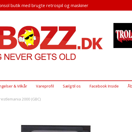
nsol butik med brugte retrospil og maskiner
ngelser & Vilkår
Vareprofil
Sælg til os
Facebook Inside
Åb
estlemania 2000 (GBC)