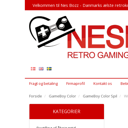
Velkommen til Nes Bozz - Danmarks ælste retroko
Fragt og betaling
Firmaprofil
Kontakt os
Beti
Forside
GameBoy Color
GameBoy Color Spil
Wr
KATEGORIER
Bestilling af åbningstid