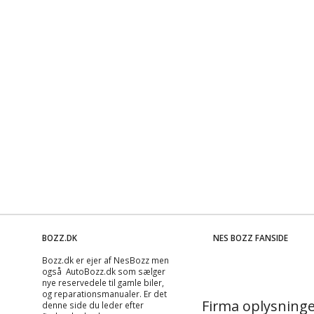
BOZZ.DK
NES BOZZ FANSIDE
Bozz.dk er ejer af NesBozz men
også AutoBozz.dk som sælger
nye reservedele til gamle biler,
og
reparationsmanualer
. Er det
Firma oplysninge
denne side du leder efter