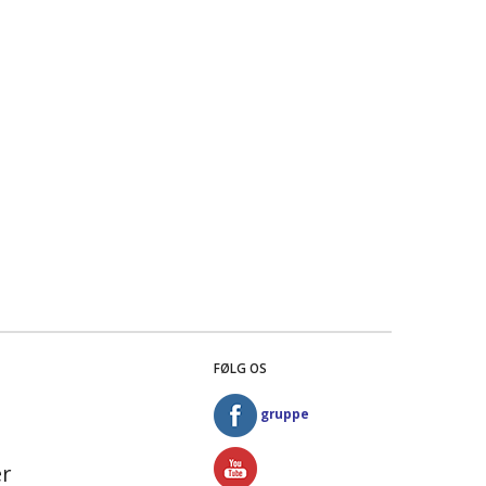
FØLG OS
gruppe
r