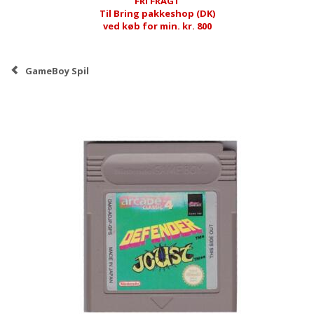
FRI FRAGT
Til Bring pakkeshop (DK)
ved køb for min. kr. 800
GameBoy Spil