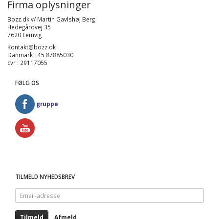
Firma oplysninger
Bozz.dk v/ Martin Gavlshøj Berg
Hedegårdvej 35
7620 Lemvig
Kontakt@bozz.dk
Danmark +45 87885030
cvr : 29117055
FØLG OS
gruppe
TILMELD NYHEDSBREV
Email-
adresse
Tilmeld
Afmeld