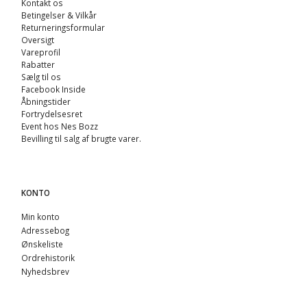
Kontakt os
Betingelser & Vilkår
Returneringsformular
Oversigt
Vareprofil
Rabatter
Sælg til os
Facebook Inside
Åbningstider
Fortrydelsesret
Event hos Nes Bozz
Bevilling til salg af brugte varer.
KONTO
Min konto
Adressebog
Ønskeliste
Ordrehistorik
Nyhedsbrev