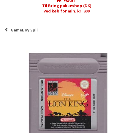
FRI FRAGT
Til Bring pakkeshop (DK)
ved køb for min. kr. 800
GameBoy Spil