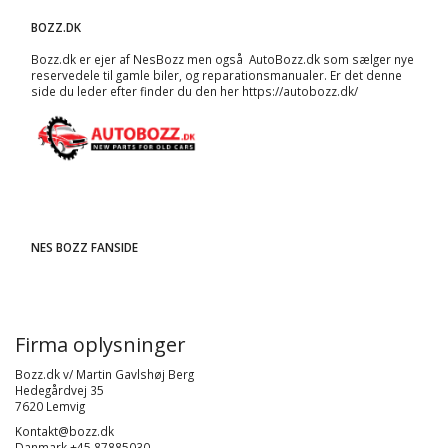
BOZZ.DK
Bozz.dk er ejer af NesBozz men også AutoBozz.dk som sælger nye
reservedele til gamle biler, og
reparationsmanualer
. Er det denne
side du leder efter finder du den her
https://autobozz.dk/
NES BOZZ FANSIDE
Firma oplysninger
Bozz.dk v/ Martin Gavlshøj Berg
Hedegårdvej 35
7620 Lemvig
Kontakt@bozz.dk
Danmark +45 87885030