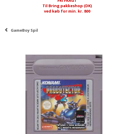
FRI FRAGT
Til Bring pakkeshop (DK)
ved køb for min. kr. 800
GameBoy Spil