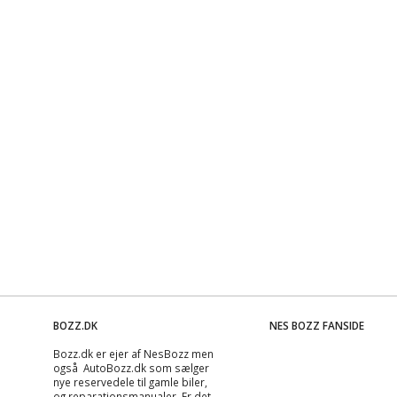
BOZZ.DK
NES BOZZ FANSIDE
Bozz.dk er ejer af NesBozz men
også AutoBozz.dk som sælger
nye reservedele til gamle biler,
og
reparationsmanualer
. Er det