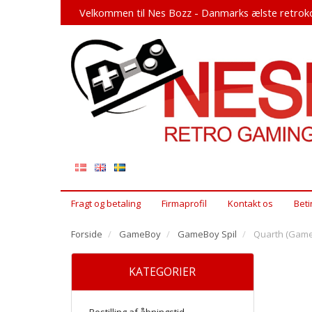
Velkommen til Nes Bozz - Danmarks ælste retroko
Fragt og betaling
Firmaprofil
Kontakt os
Beti
Forside
GameBoy
GameBoy Spil
Quarth (Gam
KATEGORIER
Bestilling af åbningstid