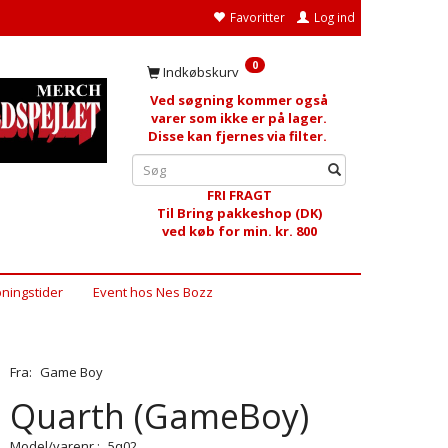
Favoritter
Log ind
0
Indkøbskurv
Ved søgning kommer også
varer som ikke er på lager.
Disse kan fjernes via filter.
FRI FRAGT
Til Bring pakkeshop (DK)
ved køb for min. kr. 800
ningstider
Event hos Nes Bozz
Fra:
Game Boy
Quarth (GameBoy)
Model/varenr.:
5q02