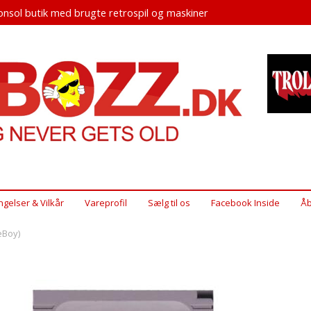
nsol butik med brugte retrospil og maskiner
ngelser & Vilkår
Vareprofil
Sælg til os
Facebook Inside
Åb
eBoy)