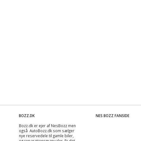
BOZZ.DK
NES BOZZ FANSIDE
Bozz.dk er ejer af NesBozz men
også AutoBozz.dk som sælger
nye reservedele til gamle biler,
og
reparationsmanualer
. Er det