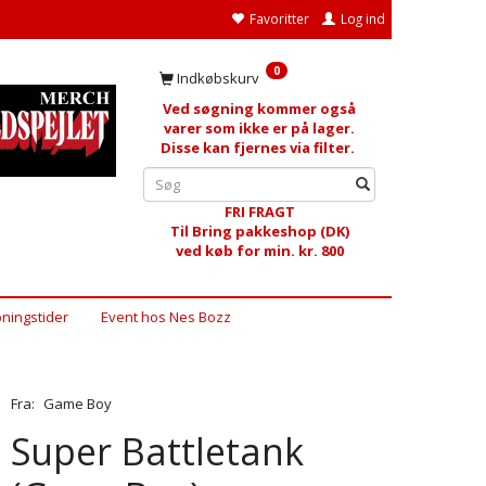
Favoritter
Log ind
0
Indkøbskurv
Ved søgning kommer også
varer som ikke er på lager.
Disse kan fjernes via filter.
FRI FRAGT
Til Bring pakkeshop (DK)
ved køb for min. kr. 800
ningstider
Event hos Nes Bozz
Fra:
Game Boy
Super Battletank