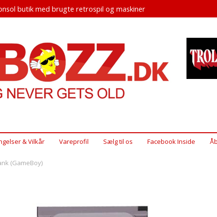
nsol butik med brugte retrospil og maskiner
ngelser & Vilkår
Vareprofil
Sælg til os
Facebook Inside
Åb
tank (GameBoy)