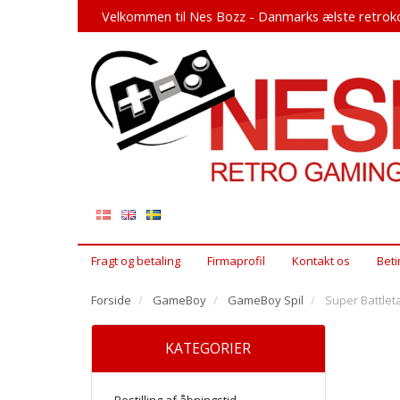
Velkommen til Nes Bozz - Danmarks ælste retroko
Fragt og betaling
Firmaprofil
Kontakt os
Beti
Forside
GameBoy
GameBoy Spil
Super Battle
KATEGORIER
Bestilling af åbningstid