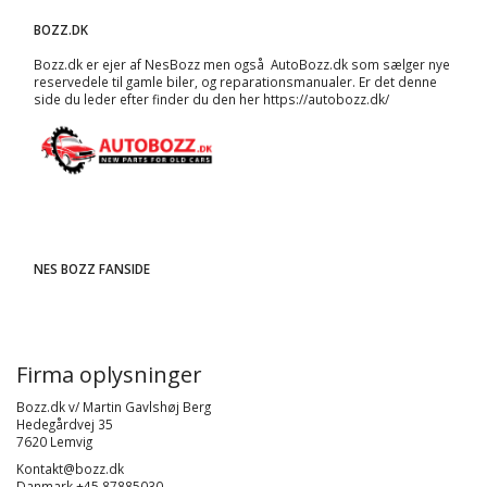
BOZZ.DK
Bozz.dk er ejer af NesBozz men også AutoBozz.dk som sælger nye
reservedele til gamle biler, og
reparationsmanualer
. Er det denne
side du leder efter finder du den her
https://autobozz.dk/
NES BOZZ FANSIDE
Firma oplysninger
Bozz.dk v/ Martin Gavlshøj Berg
Hedegårdvej 35
7620 Lemvig
Kontakt@bozz.dk
Danmark +45 87885030