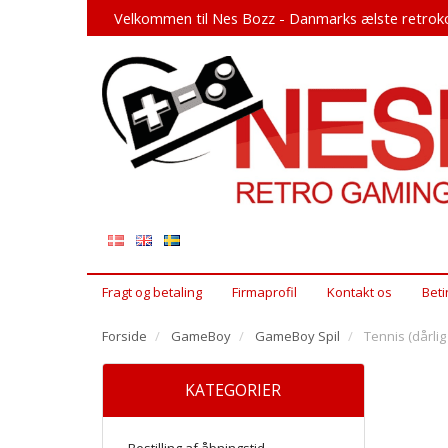
Velkommen til Nes Bozz - Danmarks ælste retroko
Fragt og betaling
Firmaprofil
Kontakt os
Beti
Forside
GameBoy
GameBoy Spil
Tennis (dårli
KATEGORIER
Bestilling af åbningstid