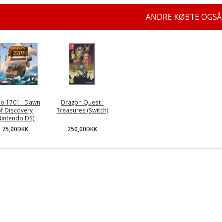
ANDRE KØBTE OGSÅ
o 1701 : Dawn
Dragon Quest :
of Discovery
Treasures (Switch)
Nintendo DS)
250,00DKK
75,00DKK