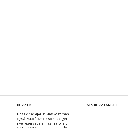
BOZZ.DK
NES BOZZ FANSIDE
Bozz.dk er ejer af NesBozz men
også AutoBozz.dk som sælger
nye reservedele til gamle biler,
og
reparationsmanualer
. Er det