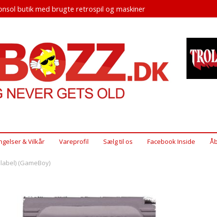
nsol butik med brugte retrospil og maskiner
ngelser & Vilkår
Vareprofil
Sælg til os
Facebook Inside
Åb
g label) (GameBoy)