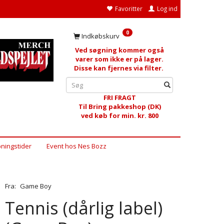
Favoritter
Log ind
0
Indkøbskurv
Ved søgning kommer også
varer som ikke er på lager.
Disse kan fjernes via filter.
FRI FRAGT
Til Bring pakkeshop (DK)
ved køb for min. kr. 800
ningstider
Event hos Nes Bozz
Fra:
Game Boy
Tennis (dårlig label)