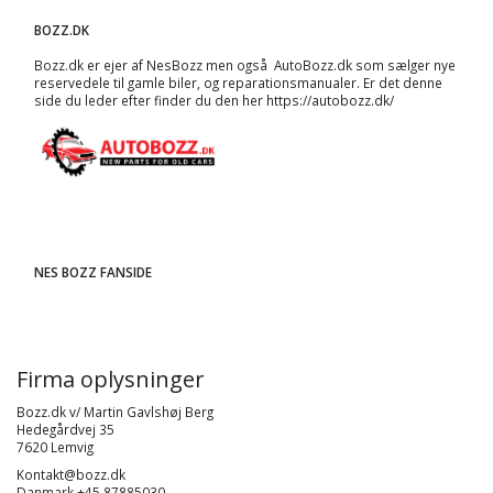
BOZZ.DK
Bozz.dk er ejer af NesBozz men også AutoBozz.dk som sælger nye
reservedele til gamle biler, og
reparationsmanualer
. Er det denne
side du leder efter finder du den her
https://autobozz.dk/
NES BOZZ FANSIDE
Firma oplysninger
Bozz.dk v/ Martin Gavlshøj Berg
Hedegårdvej 35
7620 Lemvig
Kontakt@bozz.dk
Danmark +45 87885030