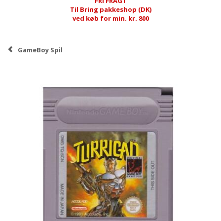
FRI FRAGT
Til Bring pakkeshop (DK)
ved køb for min. kr. 800
GameBoy Spil