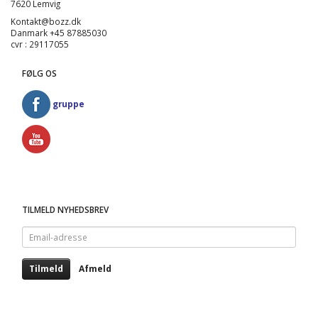
7620 Lemvig
Kontakt@bozz.dk
Danmark +45 87885030
cvr : 29117055
FØLG OS
gruppe
TILMELD NYHEDSBREV
Email-
adresse
Tilmeld
Afmeld