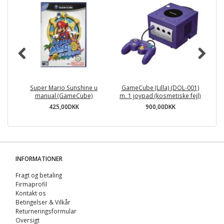
Super Mario Sunshine u
GameCube (Lilla) (DOL-001)
M
manual (GameCube)
m. 1 joypad (kosmetiske fejl)
425,00DKK
900,00DKK
INFORMATIONER
Fragt og betaling
Firmaprofil
Kontakt os
Betingelser & Vilkår
Returneringsformular
Oversigt