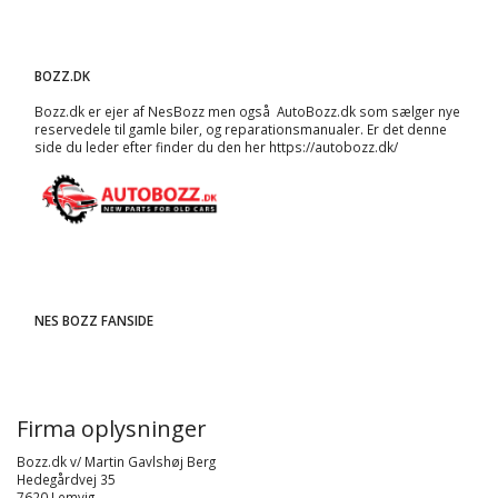
BOZZ.DK
Bozz.dk er ejer af NesBozz men også AutoBozz.dk som sælger nye
reservedele til gamle biler, og
reparationsmanualer
. Er det denne
side du leder efter finder du den her
https://autobozz.dk/
NES BOZZ FANSIDE
Firma oplysninger
Bozz.dk v/ Martin Gavlshøj Berg
Hedegårdvej 35
7620 Lemvig