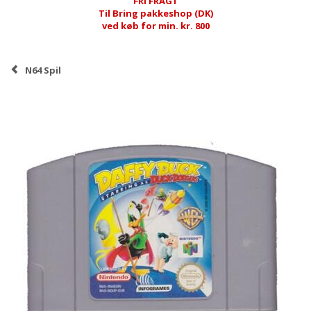
FRI FRAGT
Til Bring pakkeshop (DK)
ved køb for min. kr. 800
N64 Spil