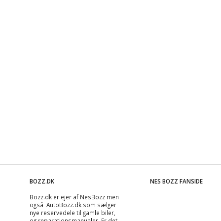
BOZZ.DK
NES BOZZ FANSIDE
Bozz.dk er ejer af NesBozz men
også AutoBozz.dk som sælger
nye reservedele til gamle biler,
og
reparationsmanualer
. Er det