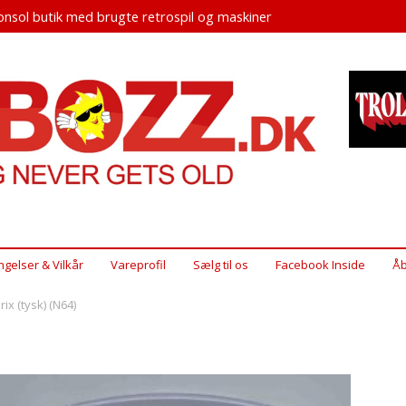
nsol butik med brugte retrospil og maskiner
ngelser & Vilkår
Vareprofil
Sælg til os
Facebook Inside
Åb
ix (tysk) (N64)