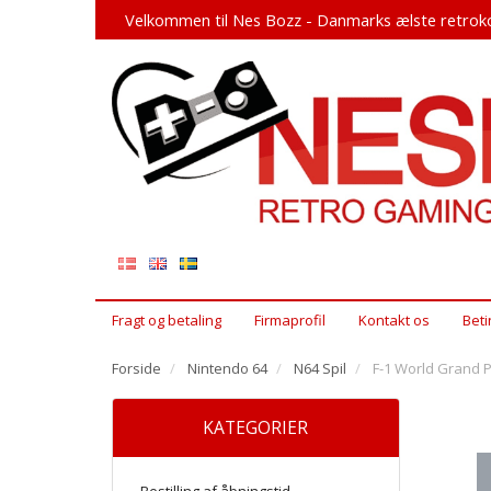
Velkommen til Nes Bozz - Danmarks ælste retroko
Fragt og betaling
Firmaprofil
Kontakt os
Beti
Forside
Nintendo 64
N64 Spil
F-1 World Grand Pr
KATEGORIER
Bestilling af åbningstid