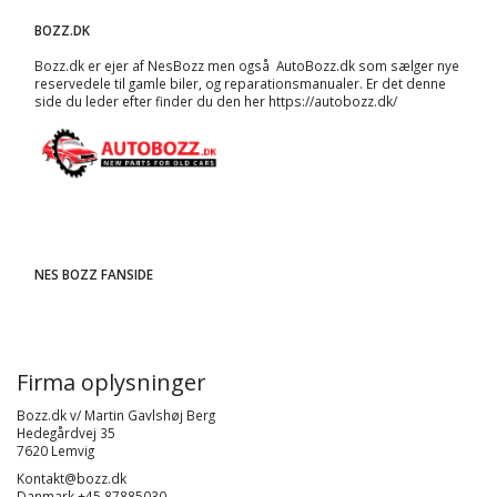
BOZZ.DK
Bozz.dk er ejer af NesBozz men også AutoBozz.dk som sælger nye
reservedele til gamle biler, og
reparationsmanualer
. Er det denne
side du leder efter finder du den her
https://autobozz.dk/
NES BOZZ FANSIDE
Firma oplysninger
Bozz.dk v/ Martin Gavlshøj Berg
Hedegårdvej 35
7620 Lemvig
Kontakt@bozz.dk
Danmark +45 87885030