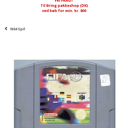
FRI FRAGT
Til Bring pakkeshop (DK)
ved køb for min. kr. 800
N64 Spil