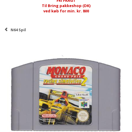
FRI FRAGT
Til Bring pakkeshop (DK)
ved køb for min. kr. 800
N64 Spil