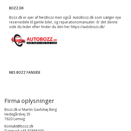
BOZZ.DK
Bozz.dk er ejer af NesBozz men også AutoBozz.dk som sælger nye
reservedele til gamle biler, og
reparationsmanualer
. Er det denne
side du leder efter finder du den her
https://autobozz.dk/
NES BOZZ FANSIDE
Firma oplysninger
Bozz.dk v/ Martin Gavlshøj Berg
Hedegårdvej 35
7620 Lemvig
Kontakt@bozz.dk
Danmark +45 87885030