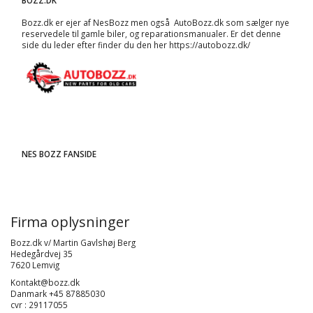
BOZZ.DK
Bozz.dk er ejer af NesBozz men også AutoBozz.dk som sælger nye
reservedele til gamle biler, og
reparationsmanualer
. Er det denne
side du leder efter finder du den her
https://autobozz.dk/
NES BOZZ FANSIDE
Firma oplysninger
Bozz.dk v/ Martin Gavlshøj Berg
Hedegårdvej 35
7620 Lemvig
Kontakt@bozz.dk
Danmark +45 87885030
cvr : 29117055