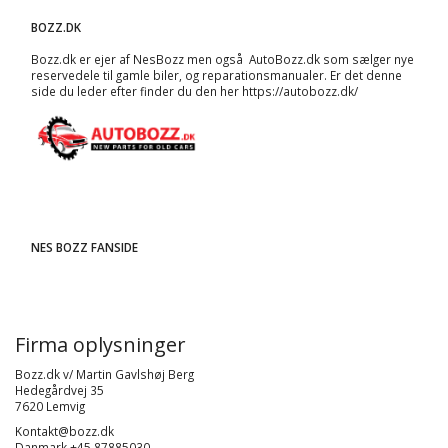
BOZZ.DK
Bozz.dk er ejer af NesBozz men også AutoBozz.dk som sælger nye
reservedele til gamle biler, og
reparationsmanualer
. Er det denne
side du leder efter finder du den her
https://autobozz.dk/
NES BOZZ FANSIDE
Firma oplysninger
Bozz.dk v/ Martin Gavlshøj Berg
Hedegårdvej 35
7620 Lemvig
Kontakt@bozz.dk
Danmark +45 87885030