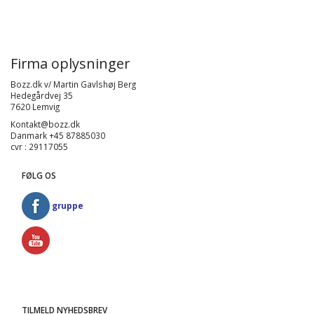
Firma oplysninger
Bozz.dk v/ Martin Gavlshøj Berg
Hedegårdvej 35
7620 Lemvig
Kontakt@bozz.dk
Danmark +45 87885030
cvr : 29117055
FØLG OS
gruppe
TILMELD NYHEDSBREV