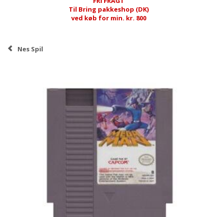
FRI FRAGT
Til Bring pakkeshop (DK)
ved køb for min. kr. 800
Nes Spil