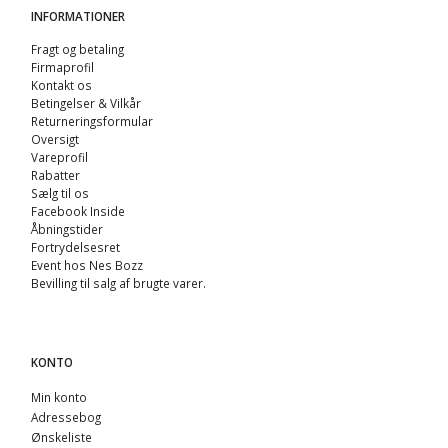
INFORMATIONER
Fragt og betaling
Firmaprofil
Kontakt os
Betingelser & Vilkår
Returneringsformular
Oversigt
Vareprofil
Rabatter
Sælg til os
Facebook Inside
Åbningstider
Fortrydelsesret
Event hos Nes Bozz
Bevilling til salg af brugte varer.
KONTO
Min konto
Adressebog
Ønskeliste