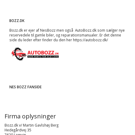
BOZZ.DK
Bozz.dk er ejer af NesBozz men også AutoBozz.dk som sælger nye
reservedele til gamle biler, og
reparationsmanualer
. Er det denne
side du leder efter finder du den her
https://autobozz.dk/
NES BOZZ FANSIDE
Firma oplysninger
Bozz.dk v/ Martin Gavlshøj Berg
Hedegårdvej 35
7620 Lemvig