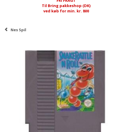
FRI FRAGT
Til Bring pakkeshop (DK)
ved køb for min. kr. 800
Nes Spil