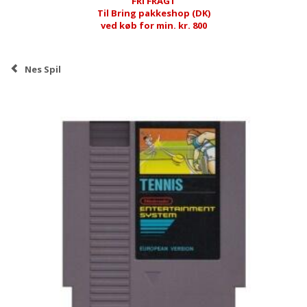
FRI FRAGT
Til Bring pakkeshop (DK)
ved køb for min. kr. 800
Nes Spil