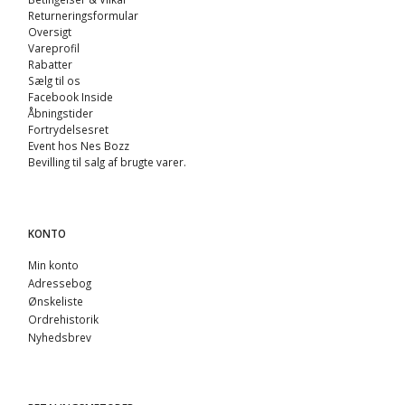
Returneringsformular
Oversigt
Vareprofil
Rabatter
Sælg til os
Facebook Inside
Åbningstider
Fortrydelsesret
Event hos Nes Bozz
Bevilling til salg af brugte varer.
KONTO
Min konto
Adressebog
Ønskeliste
Ordrehistorik
Nyhedsbrev