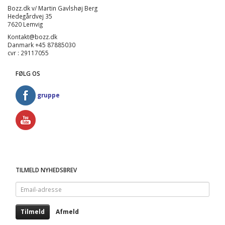
Bozz.dk v/ Martin Gavlshøj Berg
Hedegårdvej 35
7620 Lemvig
Kontakt@bozz.dk
Danmark +45 87885030
cvr : 29117055
FØLG OS
gruppe
TILMELD NYHEDSBREV
Email-
adresse
Tilmeld
Afmeld