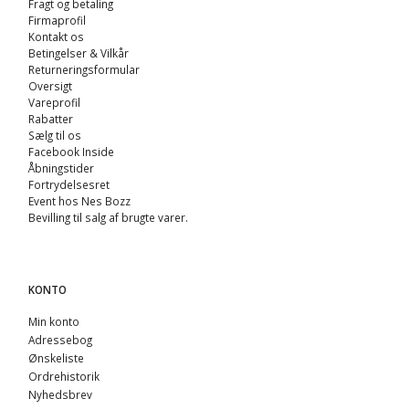
Fragt og betaling
Firmaprofil
Kontakt os
Betingelser & Vilkår
Returneringsformular
Oversigt
Vareprofil
Rabatter
Sælg til os
Facebook Inside
Åbningstider
Fortrydelsesret
Event hos Nes Bozz
Bevilling til salg af brugte varer.
KONTO
Min konto
Adressebog
Ønskeliste
Ordrehistorik
Nyhedsbrev