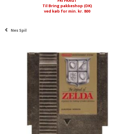
FRI FRAGT
Til Bring pakkeshop (DK)
ved køb for min. kr. 800
Nes Spil