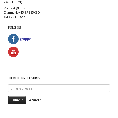
7620 Lemvig
Kontakt@bozz.dk
Danmark +45 87885030
cvr : 29117055
FØLG OS
gruppe
TILMELD NYHEDSBREV
Email-
adresse
Tilmeld
Afmeld