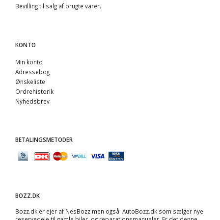
Bevilling til salg af brugte varer.
KONTO
Min konto
Adressebog
Ønskeliste
Ordrehistorik
Nyhedsbrev
BETALINGSMETODER
BOZZ.DK
Bozz.dk er ejer af NesBozz men også AutoBozz.dk som sælger nye
reservedele til gamle biler, og
reparationsmanualer
. Er det denne