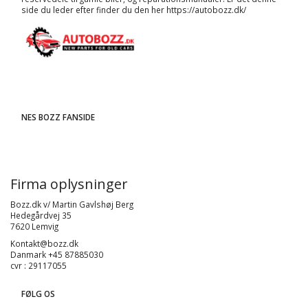
side du leder efter finder du den her
https://autobozz.dk/
NES BOZZ FANSIDE
Firma oplysninger
Bozz.dk v/ Martin Gavlshøj Berg
Hedegårdvej 35
7620 Lemvig
Kontakt@bozz.dk
Danmark +45 87885030
cvr : 29117055
FØLG OS