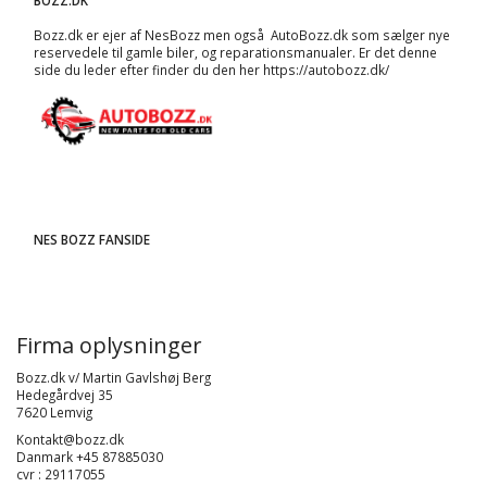
BOZZ.DK
Bozz.dk er ejer af NesBozz men også AutoBozz.dk som sælger nye
reservedele til gamle biler, og
reparationsmanualer
. Er det denne
side du leder efter finder du den her
https://autobozz.dk/
NES BOZZ FANSIDE
Firma oplysninger
Bozz.dk v/ Martin Gavlshøj Berg
Hedegårdvej 35
7620 Lemvig
Kontakt@bozz.dk
Danmark +45 87885030
cvr : 29117055