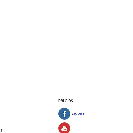
FØLG OS
gruppe
r