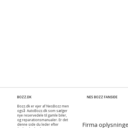
BOZZ.DK
NES BOZZ FANSIDE
Bozz.dk er ejer af NesBozz men
også AutoBozz.dk som sælger
nye reservedele til gamle biler,
og
reparationsmanualer
. Er det
Firma oplysninge
denne side du leder efter