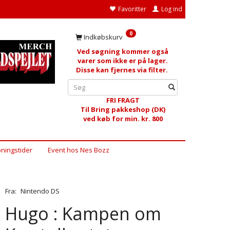
Favoritter
Log ind
0
Indkøbskurv
Ved søgning kommer også
varer som ikke er på lager.
Disse kan fjernes via filter.
FRI FRAGT
Til Bring pakkeshop (DK)
ved køb for min. kr. 800
ningstider
Event hos Nes Bozz
Fra:
Nintendo DS
Hugo : Kampen om