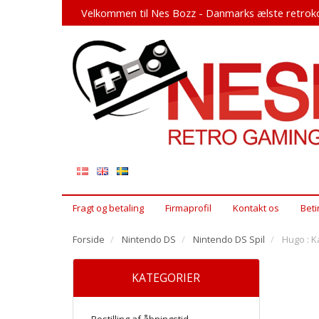
Velkommen til Nes Bozz - Danmarks ælste retroko
Fragt og betaling
Firmaprofil
Kontakt os
Beti
Forside
Nintendo DS
Nintendo DS Spil
Hugo : K
KATEGORIER
Bestilling af åbningstid