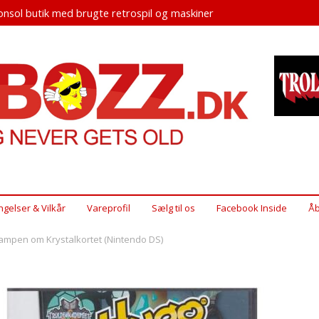
nsol butik med brugte retrospil og maskiner
ngelser & Vilkår
Vareprofil
Sælg til os
Facebook Inside
Åb
ampen om Krystalkortet (Nintendo DS)