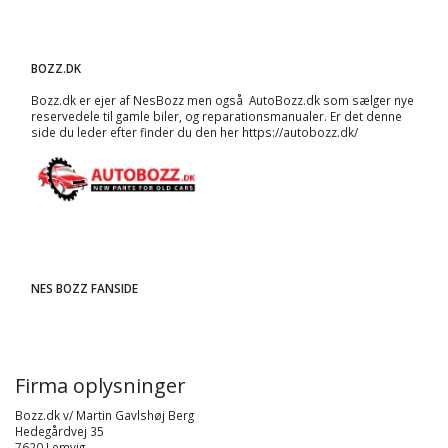
BOZZ.DK
Bozz.dk er ejer af NesBozz men også AutoBozz.dk som sælger nye
reservedele til gamle biler, og
reparationsmanualer
. Er det denne
side du leder efter finder du den her
https://autobozz.dk/
NES BOZZ FANSIDE
Firma oplysninger
Bozz.dk v/ Martin Gavlshøj Berg
Hedegårdvej 35
7620 Lemvig