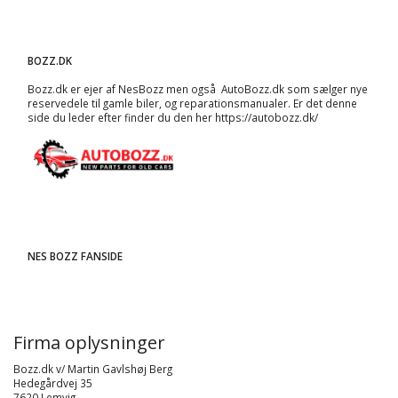
BOZZ.DK
Bozz.dk er ejer af NesBozz men også AutoBozz.dk som sælger nye
reservedele til gamle biler, og
reparationsmanualer
. Er det denne
side du leder efter finder du den her
https://autobozz.dk/
NES BOZZ FANSIDE
Firma oplysninger
Bozz.dk v/ Martin Gavlshøj Berg
Hedegårdvej 35
7620 Lemvig