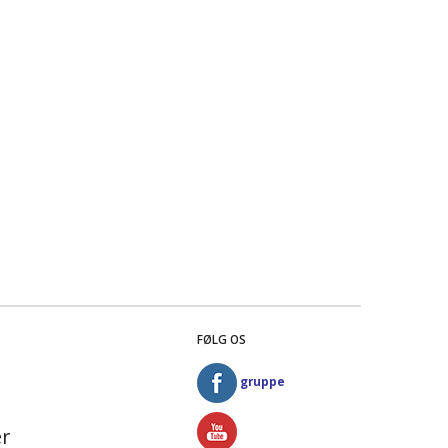
FØLG OS
gruppe
r