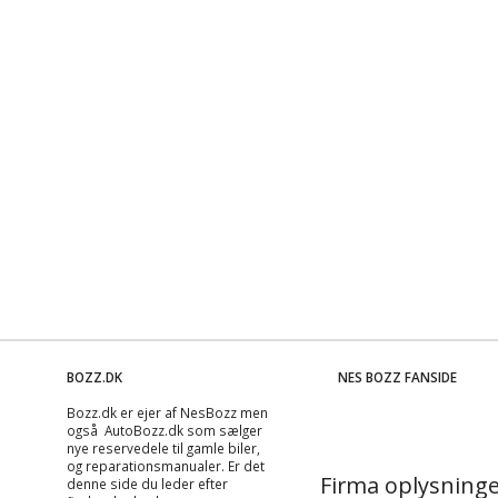
BOZZ.DK
NES BOZZ FANSIDE
Bozz.dk er ejer af NesBozz men
også AutoBozz.dk som sælger
nye reservedele til gamle biler,
og
reparationsmanualer
. Er det
Firma oplysninge
denne side du leder efter