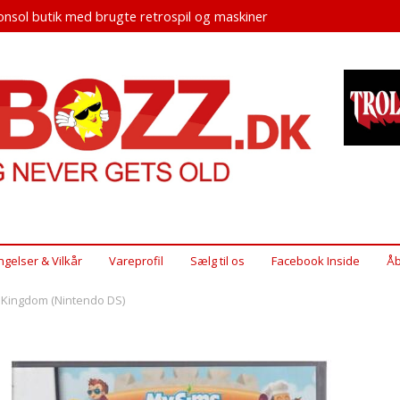
nsol butik med brugte retrospil og maskiner
ngelser & Vilkår
Vareprofil
Sælg til os
Facebook Inside
Åb
 Kingdom (Nintendo DS)