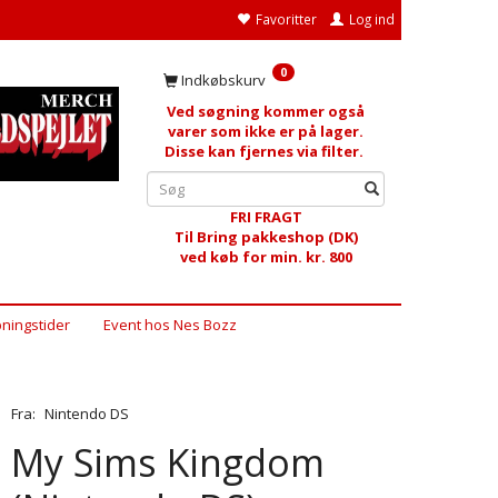
Favoritter
Log ind
0
Indkøbskurv
Ved søgning kommer også
varer som ikke er på lager.
Disse kan fjernes via filter.
FRI FRAGT
Til Bring pakkeshop (DK)
ved køb for min. kr. 800
ningstider
Event hos Nes Bozz
Fra:
Nintendo DS
My Sims Kingdom