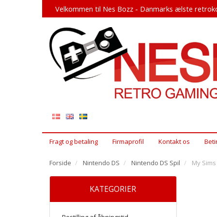
Velkommen til Nes Bozz - Danmarks ælste retroko
Fragt og betaling
Firmaprofil
Kontakt os
Beti
Forside
Nintendo DS
Nintendo DS Spil
My Sims
KATEGORIER
Bestilling af åbningstid