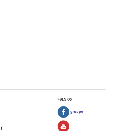
FØLG OS
gruppe
r