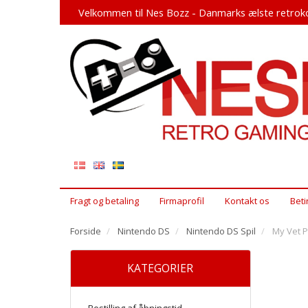
Velkommen til Nes Bozz - Danmarks ælste retroko
Fragt og betaling
Firmaprofil
Kontakt os
Beti
Forside
Nintendo DS
Nintendo DS Spil
My Vet P
KATEGORIER
Bestilling af åbningstid