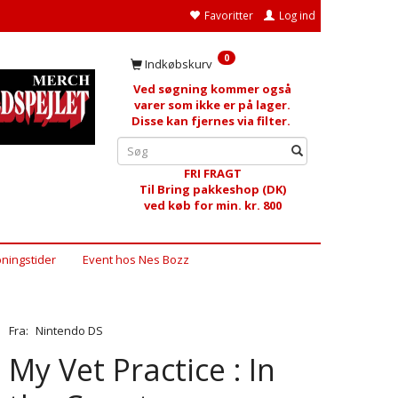
Favoritter
Log ind
0
Indkøbskurv
Ved søgning kommer også
varer som ikke er på lager.
Disse kan fjernes via filter.
FRI FRAGT
Til Bring pakkeshop (DK)
ved køb for min. kr. 800
ningstider
Event hos Nes Bozz
Fra:
Nintendo DS
My Vet Practice : In