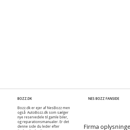
BOZZ.DK
NES BOZZ FANSIDE
Bozz.dk er ejer af NesBozz men
også AutoBozz.dk som sælger
nye reservedele til gamle biler,
og
reparationsmanualer
. Er det
Firma oplysninge
denne side du leder efter