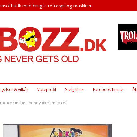
nsol butik med brugte retrospil og maskiner
ngelser & Vilkår
Vareprofil
Sælg til os
Facebook Inside
Åb
ractice : In the Country (Nintendo DS)