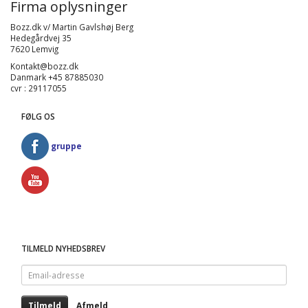
Firma oplysninger
Bozz.dk v/ Martin Gavlshøj Berg
Hedegårdvej 35
7620 Lemvig
Kontakt@bozz.dk
Danmark +45 87885030
cvr : 29117055
FØLG OS
gruppe
TILMELD NYHEDSBREV
Email-
adresse
Tilmeld
Afmeld