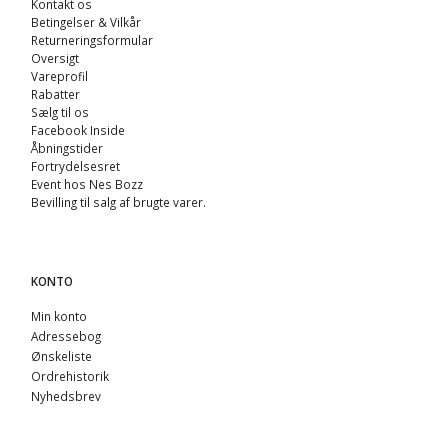
Kontakt os
Betingelser & Vilkår
Returneringsformular
Oversigt
Vareprofil
Rabatter
Sælg til os
Facebook Inside
Åbningstider
Fortrydelsesret
Event hos Nes Bozz
Bevilling til salg af brugte varer.
KONTO
Min konto
Adressebog
Ønskeliste
Ordrehistorik
Nyhedsbrev