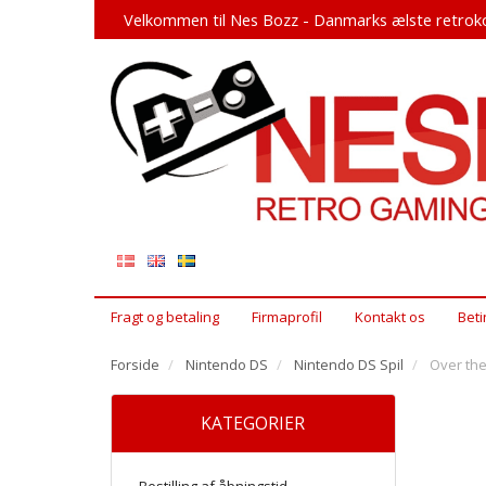
Velkommen til Nes Bozz - Danmarks ælste retroko
Fragt og betaling
Firmaprofil
Kontakt os
Beti
Forside
Nintendo DS
Nintendo DS Spil
Over the
KATEGORIER
Bestilling af åbningstid