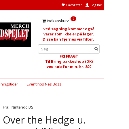
Favoritter
Log ind
0
Indkøbskurv
Ved søgning kommer også
varer som ikke er på lager.
Disse kan fjernes via filter.
FRI FRAGT
Til Bring pakkeshop (DK)
ved køb for min. kr. 800
ningstider
Event hos Nes Bozz
Fra:
Nintendo DS
Over the Hedge u.