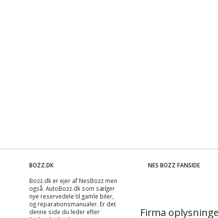
BOZZ.DK
NES BOZZ FANSIDE
Bozz.dk er ejer af NesBozz men
også AutoBozz.dk som sælger
nye reservedele til gamle biler,
og
reparationsmanualer
. Er det
Firma oplysninge
denne side du leder efter