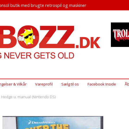
nsol butik med brugte retrospil og maskiner
ngelser & Vilkår
Vareprofil
Sælg til os
Facebook Inside
Åb
 Hedge u. manual (Nintendo DS)