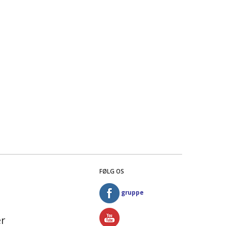
FØLG OS
gruppe
r