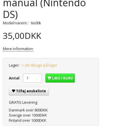
manual (Nintendo
DS)
Model/varenr.:
6o00k
35,00DKK
Mere information
Lager:
1 stk tilbage på lager
Antal
LÆG I KURV
Tilføj ønskeliste
GRATIS Levering
Danmark over 800DKK
Sverige over 1000DKK
Finland over 1000DKK