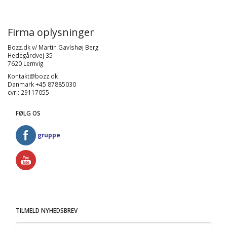
Firma oplysninger
Bozz.dk v/ Martin Gavlshøj Berg
Hedegårdvej 35
7620 Lemvig
Kontakt@bozz.dk
Danmark +45 87885030
cvr : 29117055
FØLG OS
gruppe
TILMELD NYHEDSBREV
Email-