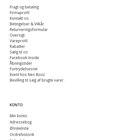
Fragt og betaling
Firmaprofil
Kontakt os
Betingelser & Vilkår
Returneringsformular
Oversigt
Vareprofil
Rabatter
Sælg til os
Facebook Inside
Åbningstider
Fortrydelsesret
Event hos Nes Bozz
Bevilling til salg af brugte varer.
KONTO
Min konto
Adressebog
Ønskeliste
Ordrehistorik