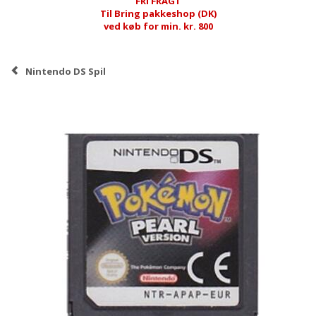
FRI FRAGT
Til Bring pakkeshop (DK)
ved køb for min. kr. 800
Nintendo DS Spil