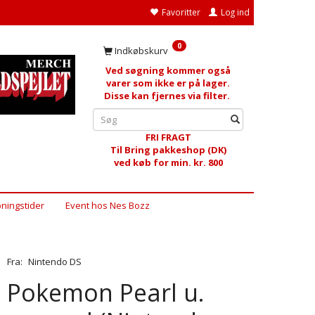
Favoritter
Log ind
0
Indkøbskurv
Ved søgning kommer også
varer som ikke er på lager.
Disse kan fjernes via filter.
FRI FRAGT
Til Bring pakkeshop (DK)
ved køb for min. kr. 800
ningstider
Event hos Nes Bozz
Fra:
Nintendo DS
Pokemon Pearl u.