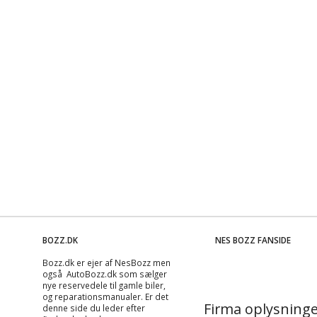
BOZZ.DK
NES BOZZ FANSIDE
Bozz.dk er ejer af NesBozz men
også AutoBozz.dk som sælger
nye reservedele til gamle biler,
og
reparationsmanualer
. Er det
Firma oplysninge
denne side du leder efter