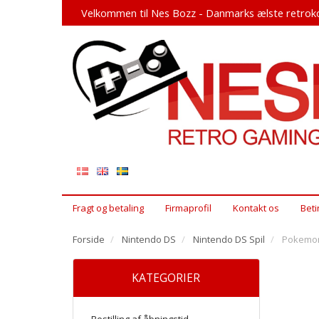
Velkommen til Nes Bozz - Danmarks ælste retroko
Fragt og betaling
Firmaprofil
Kontakt os
Beti
Forside
Nintendo DS
Nintendo DS Spil
Pokemon
KATEGORIER
Bestilling af åbningstid