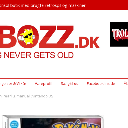
nsol butik med brugte retrospil og maskiner
ngelser & Vilkår
Vareprofil
Sælg til os
Facebook Inside
Åb
 Pearl u. manual (Nintendo DS)