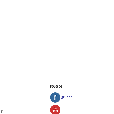
FØLG OS
gruppe
r