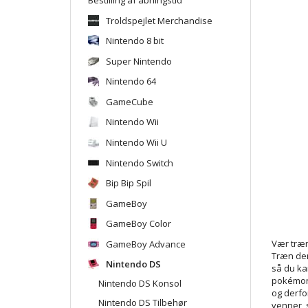
Troldspejlet Merchandise
Nintendo 8 bit
Super Nintendo
Nintendo 64
GameCube
Nintendo Wii
Nintendo Wii U
Nintendo Switch
Bip Bip Spil
GameBoy
GameBoy Color
GameBoy Advance
Vær træn
Træn dem
Nintendo DS
så du ka
pokémon 
Nintendo DS Konsol
og derfo
Nintendo DS Tilbehør
venner,