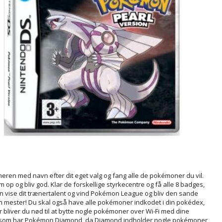
eren med navn efter dit eget valg og fang alle de pokémoner du vil.
 op og bliv god. Klar de forskellige styrkecentre og få alle 8 badges,
n vise dit trænertalent og vind Pokémon League og bliv den sande
mester! Du skal også have alle pokémoner indkodet i din pokédex,
r bliver du nød til at bytte nogle pokémoner over Wi-Fi med dine
 som har Pokémon Diamond, da Diamond indholder nogle pokémoner,