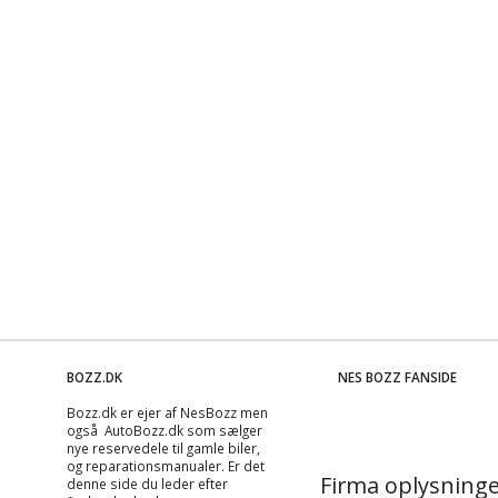
BOZZ.DK
NES BOZZ FANSIDE
Bozz.dk er ejer af NesBozz men
også AutoBozz.dk som sælger
nye reservedele til gamle biler,
og
reparationsmanualer
. Er det
Firma oplysninge
denne side du leder efter