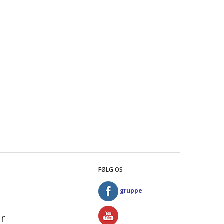
FØLG OS
gruppe
r