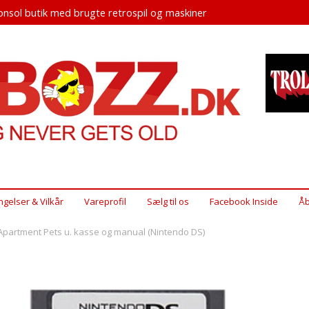
nsol butik med brugte retrospil og maskiner
ngelser & Vilkår
Vareprofil
Sælg til os
Facebook Inside
Åb
 Apartment Pets u. kasse og manual (Nintendo DS)