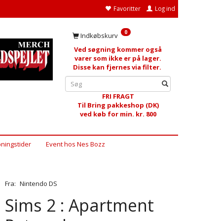
Favoritter
Log ind
0
Indkøbskurv
Ved søgning kommer også
varer som ikke er på lager.
Disse kan fjernes via filter.
FRI FRAGT
Til Bring pakkeshop (DK)
ved køb for min. kr. 800
ningstider
Event hos Nes Bozz
Fra:
Nintendo DS
Sims 2 : Apartment