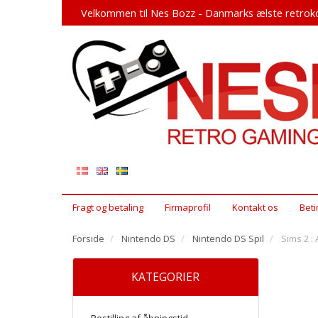
Velkommen til Nes Bozz - Danmarks ælste retroko
Fragt og betaling
Firmaprofil
Kontakt os
Beti
Forside
Nintendo DS
Nintendo DS Spil
Sims 2 :
KATEGORIER
Bestilling af åbningstid