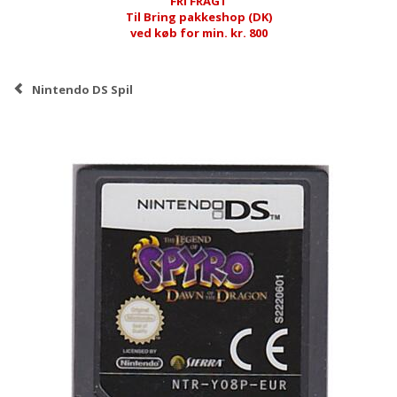
FRI FRAGT
Til Bring pakkeshop (DK)
ved køb for min. kr. 800
Nintendo DS Spil