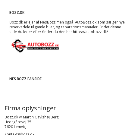
BOZZ.DK
Bozz.dk er ejer af NesBozz men også AutoBozz.dk som sælger nye
reservedele til gamle biler, og
reparationsmanualer
. Er det denne
side du leder efter finder du den her
https://autobozz.dk/
NES BOZZ FANSIDE
Firma oplysninger
Bozz.dk v/ Martin Gavlshøj Berg
Hedegårdvej 35
7620 Lemvig
Kontakt@bozz.dk