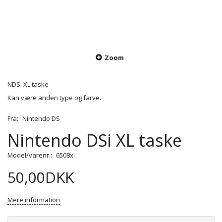
Zoom
NDSi XL taske
Kan være anden type og farve.
Fra:
Nintendo DS
Nintendo DSi XL taske
Model/varenr.:
6508xl
50,00DKK
Mere information