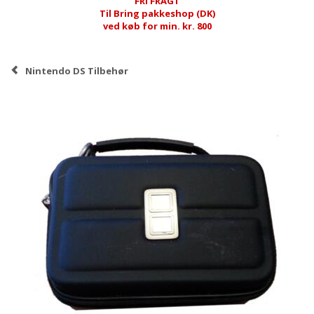
FRI FRAGT
Til Bring pakkeshop (DK)
ved køb for min. kr. 800
Nintendo DS Tilbehør