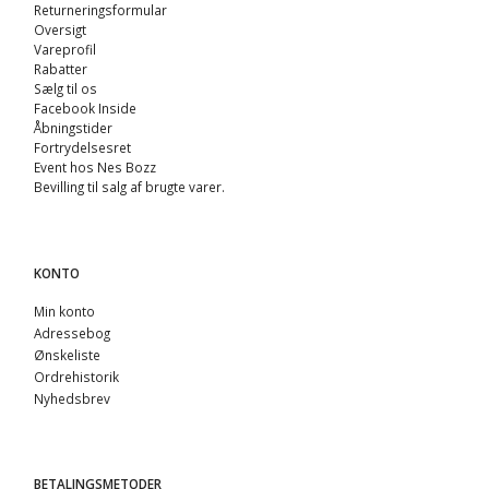
Returneringsformular
Oversigt
Vareprofil
Rabatter
Sælg til os
Facebook Inside
Åbningstider
Fortrydelsesret
Event hos Nes Bozz
Bevilling til salg af brugte varer.
KONTO
Min konto
Adressebog
Ønskeliste
Ordrehistorik
Nyhedsbrev
BETALINGSMETODER