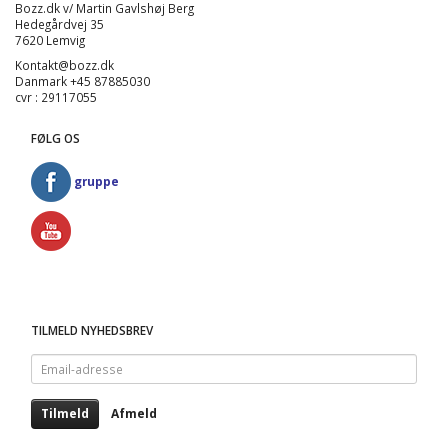
Bozz.dk v/ Martin Gavlshøj Berg
Hedegårdvej 35
7620 Lemvig
Kontakt@bozz.dk
Danmark +45 87885030
cvr : 29117055
FØLG OS
gruppe
TILMELD NYHEDSBREV
Email-
adresse
Tilmeld
Afmeld