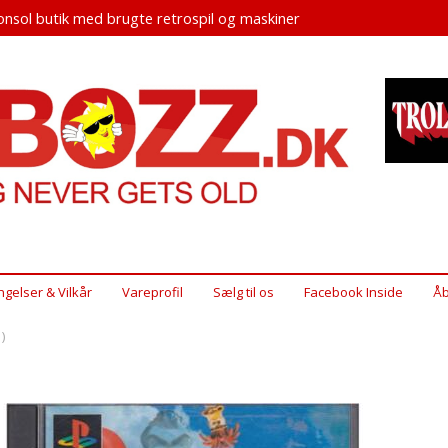
nsol butik med brugte retrospil og maskiner
ngelser & Vilkår
Vareprofil
Sælg til os
Facebook Inside
Åb
)