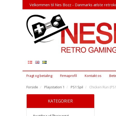
Velkommen til Nes Bozz - Danmarks ælste retroko
Fragt og betaling
Firmaprofil
Kontakt os
Beti
Forside
Playstation 1
PS1 Spil
Chicken Run (PS1
KATEGORIER
Bestilling af åbningstid