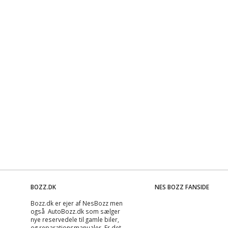
BOZZ.DK
NES BOZZ FANSIDE
Bozz.dk er ejer af NesBozz men
også AutoBozz.dk som sælger
nye reservedele til gamle biler,
og
reparationsmanualer
. Er det