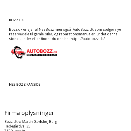
BOZZ.DK
Bozz.dk er ejer af NesBozz men også AutoBozz.dk som sælger nye
reservedele til gamle biler, og
reparationsmanualer
. Er det denne
side du leder efter finder du den her
https://autobozz.dk/
NES BOZZ FANSIDE
Firma oplysninger
Bozz.dk v/ Martin Gavlshøj Berg
Hedegårdvej 35
7620 Lemvig