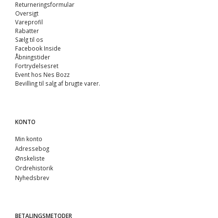
Returneringsformular
Oversigt
Vareprofil
Rabatter
Sælg til os
Facebook Inside
Åbningstider
Fortrydelsesret
Event hos Nes Bozz
Bevilling til salg af brugte varer.
KONTO
Min konto
Adressebog
Ønskeliste
Ordrehistorik
Nyhedsbrev
BETALINGSMETODER