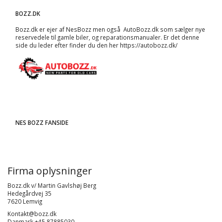
BOZZ.DK
Bozz.dk er ejer af NesBozz men også AutoBozz.dk som sælger nye
reservedele til gamle biler, og
reparationsmanualer
. Er det denne
side du leder efter finder du den her
https://autobozz.dk/
NES BOZZ FANSIDE
Firma oplysninger
Bozz.dk v/ Martin Gavlshøj Berg
Hedegårdvej 35
7620 Lemvig
Kontakt@bozz.dk
Danmark +45 87885030