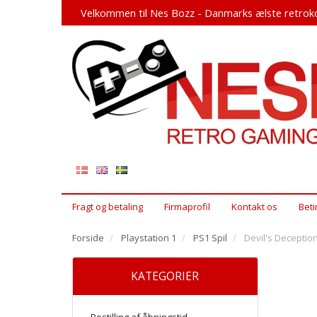
Velkommen til Nes Bozz - Danmarks ælste retroko
Fragt og betaling
Firmaprofil
Kontakt os
Beti
Forside
Playstation 1
PS1 Spil
Devil's Deception
KATEGORIER
Bestilling af åbningstid