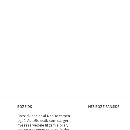
BOZZ.DK
NES BOZZ FANSIDE
Bozz.dk er ejer af NesBozz men
også AutoBozz.dk som sælger
nye reservedele til gamle biler,
og
reparationsmanualer
. Er det