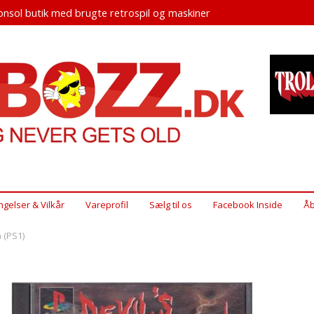
nsol butik med brugte retrospil og maskiner
ngelser & Vilkår
Vareprofil
Sælg til os
Facebook Inside
Åb
 (PS1)