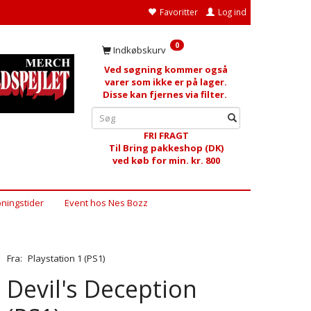
Favoritter
Log ind
0
Indkøbskurv
Ved søgning kommer også
varer som ikke er på lager.
Disse kan fjernes via filter.
FRI FRAGT
Til Bring pakkeshop (DK)
ved køb for min. kr. 800
ningstider
Event hos Nes Bozz
Fra:
Playstation 1 (PS1)
Devil's Deception