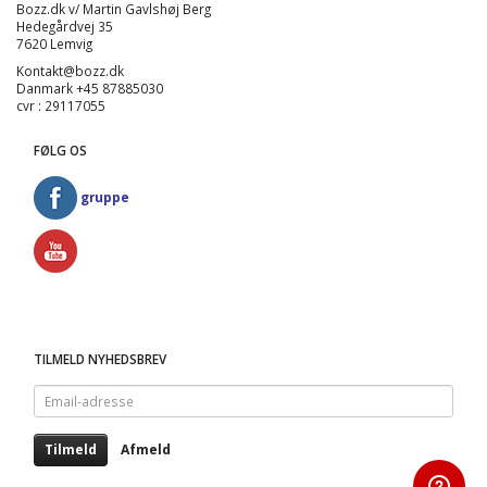
Bozz.dk v/ Martin Gavlshøj Berg
Hedegårdvej 35
7620 Lemvig
Kontakt@bozz.dk
Danmark +45 87885030
cvr : 29117055
FØLG OS
gruppe
TILMELD NYHEDSBREV
Email-
adresse
Tilmeld
Afmeld