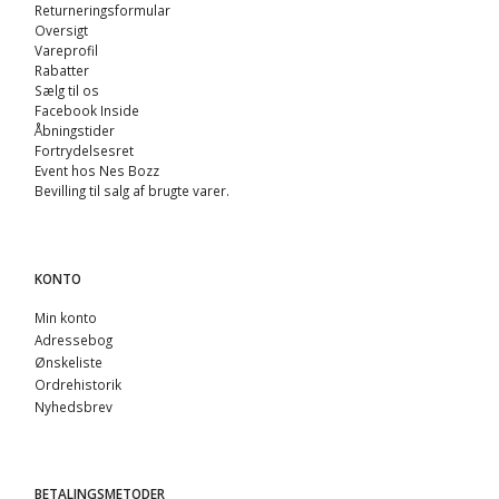
Returneringsformular
Oversigt
Vareprofil
Rabatter
Sælg til os
Facebook Inside
Åbningstider
Fortrydelsesret
Event hos Nes Bozz
Bevilling til salg af brugte varer.
KONTO
Min konto
Adressebog
Ønskeliste
Ordrehistorik
Nyhedsbrev
BETALINGSMETODER