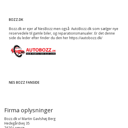
BOZZ.DK
Bozz.dk er ejer af NesBozz men også AutoBozz.dk som sælger nye
reservedele til gamle biler, og
reparationsmanualer
. Er det denne
side du leder efter finder du den her
https://autobozz.dk/
NES BOZZ FANSIDE
Firma oplysninger
Bozz.dk v/ Martin Gavlshøj Berg
Hedegårdvej 35
7620 Lemvig